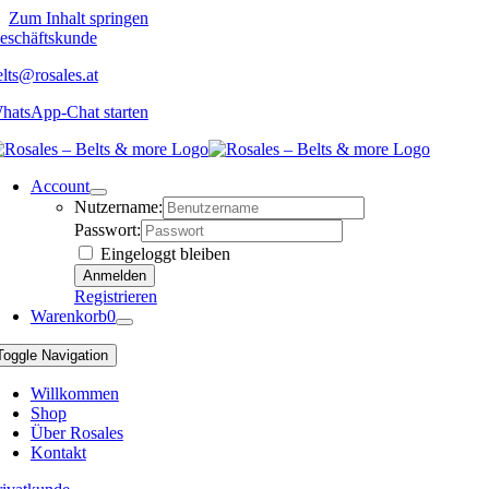
Zum Inhalt springen
eschäftskunde
elts@rosales.at
hatsApp-Chat starten
Account
Nutzername:
Passwort:
Eingeloggt bleiben
Registrieren
Warenkorb
0
Toggle Navigation
Willkommen
Shop
Über Rosales
Kontakt