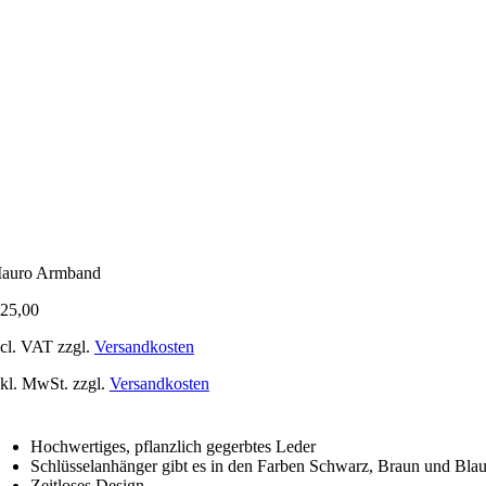
auro Armband
25,00
ncl. VAT
zzgl.
Versandkosten
nkl. MwSt. zzgl.
Versandkosten
Hochwertiges, pflanzlich gegerbtes Leder
Schlüsselanhänger gibt es in den Farben Schwarz, Braun und Bla
Zeitloses Design