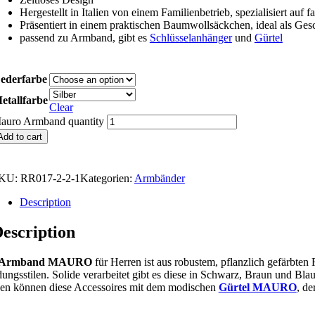
Hergestellt in Italien von einem Familienbetrieb, spezialisiert au
Präsentiert in einem praktischen Baumwollsäckchen, ideal als Ge
passend zu Armband, gibt es
Schlüsselanhänger
und
Gürtel
ederfarbe
etallfarbe
Clear
auro Armband quantity
Add to cart
KU:
RR017-2-2-1
Kategorien:
Armbänder
Description
escription
Armband
MAURO
für Herren ist aus robustem, pflanzlich gefärbten
ungsstilen. Solide verarbeitet gibt es diese in Schwarz, Braun und Bla
en können diese Accessoires mit dem modischen
Gürtel MAURO
, de