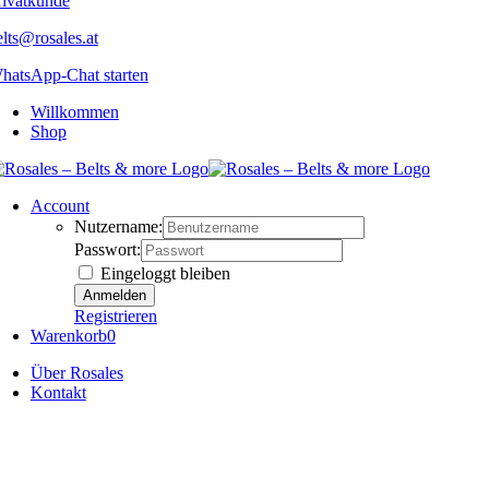
rivatkunde
elts@rosales.at
hatsApp-Chat starten
Willkommen
Shop
Account
Nutzername:
Passwort:
Eingeloggt bleiben
Registrieren
Warenkorb
0
Über Rosales
Kontakt