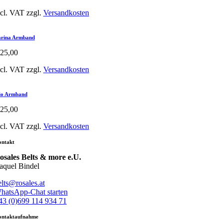
ncl. VAT
zzgl.
Versandkosten
rina Armband
25,00
ncl. VAT
zzgl.
Versandkosten
io Armband
25,00
ncl. VAT
zzgl.
Versandkosten
ntakt
osales Belts & more e.U.
aquel Bindel
elts@rosales.at
hatsApp-Chat starten
43 (0)699 114 934 71
ntaktaufnahme